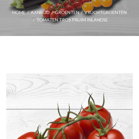
HOME
/
AANBOD
/
GROENTEN
/
VRUCHTGROENTEN
/
TOMATEN TROS PRUIM INLANDSE