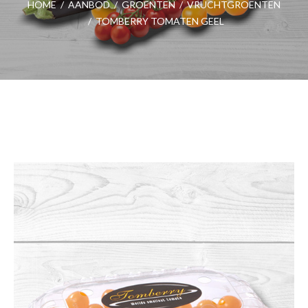
HOME
/
AANBOD
/
GROENTEN
/
VRUCHTGROENTEN
/
TOMBERRY TOMATEN GEEL