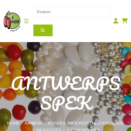
ANTWERPS
SPEK
HOME
/
AANBOD
/
KOEKJES, SNOEPGOED & CHOCOLADE
/
SNOEPGOED
/
ANTWERPS SPEK