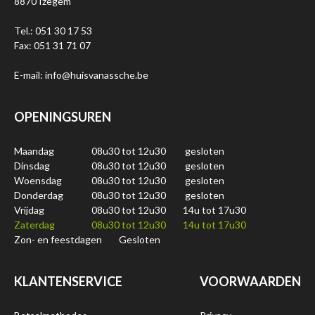
8870 Izegem
Tel.: 051 30 17 53
Fax: 051 31 71 07
E-mail: info@huisvanassche.be
OPENINGSUREN
Maandag
08u30 tot 12u30
gesloten
Dinsdag
08u30 tot 12u30
gesloten
Woensdag
08u30 tot 12u30
gesloten
Donderdag
08u30 tot 12u30
gesloten
Vrijdag
08u30 tot 12u30
14u tot 17u30
Zaterdag
08u30 tot 12u30
14u tot 17u30
Zon- en feestdagen
Gesloten
KLANTENSERVICE
VOORWAARDEN