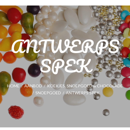
ANTWERPS
SPEK
HOME
/
AANBOD
/
KOEKJES, SNOEPGOED & CHOCOLADE
/
SNOEPGOED
/
ANTWERPS SPEK