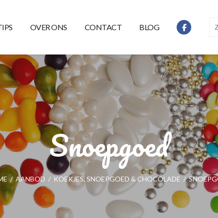
TIPS
OVER ONS
CONTACT
BLOG
Snoepgoed
ME
/
AANBOD
/
KOEKJES, SNOEPGOED & CHOCOLADE
/
SNOEPG