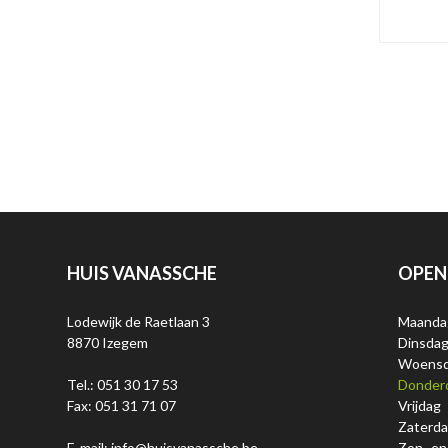
HUIS VANASSCHE
OPEN
Lodewijk de Raetlaan 3
Maanda
8870 Izegem
Dinsda
Woens
Tel.: 051 30 17 53
Donder
Fax: 051 31 71 07
Vrijdag
Zaterd
E-mail: info@huisvanassche.be
Zon- en