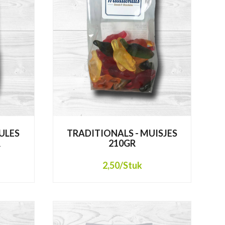
ULES
TRADITIONALS - MUISJES
R
210GR
2,50
/Stuk