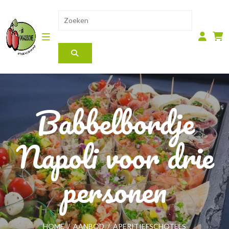
Babbelbordje
Napoli voor drie
personen
HOME
/
AANBOD
/
APERITIEFSCHOTELS