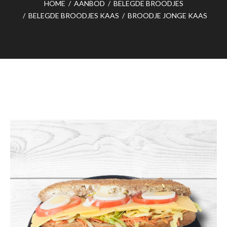
HOME
/
AANBOD
/
BELEGDE BROODJES
/
BELEGDE BROODJES KAAS
/
BROODJE JONGE KAAS