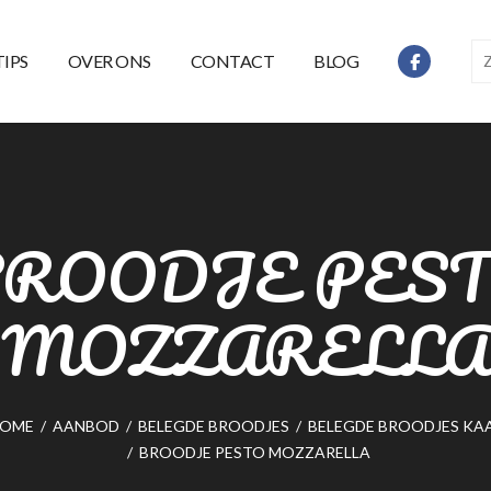
TIPS
OVER ONS
CONTACT
BLOG
ROODJE PES
MOZZARELLA
OME
/
AANBOD
/
BELEGDE BROODJES
/
BELEGDE BROODJES KA
/
BROODJE PESTO MOZZARELLA