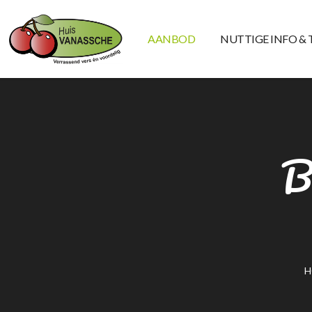
AANBOD
NUTTIGE INFO & 
B
H