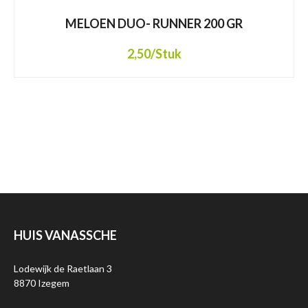
MELOEN DUO- RUNNER 200 GR
2,50
/Stuk
HUIS VANASSCHE
Lodewijk de Raetlaan 3
8870 Izegem