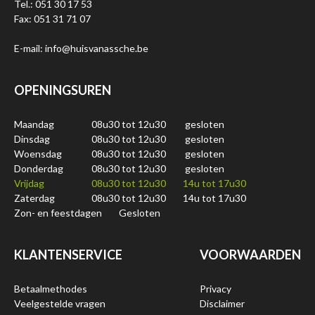
Tel.: 051 30 17 53
Fax: 051 31 71 07
E-mail: info@huisvanassche.be
OPENINGSUREN
Maandag
08u30 tot 12u30
gesloten
Dinsdag
08u30 tot 12u30
gesloten
Woensdag
08u30 tot 12u30
gesloten
Donderdag
08u30 tot 12u30
gesloten
Vrijdag
08u30 tot 12u30
14u tot 17u30
Zaterdag
08u30 tot 12u30
14u tot 17u30
Zon- en feestdagen
Gesloten
KLANTENSERVICE
VOORWAARDEN
Betaalmethodes
Privacy
Veelgestelde vragen
Disclaimer