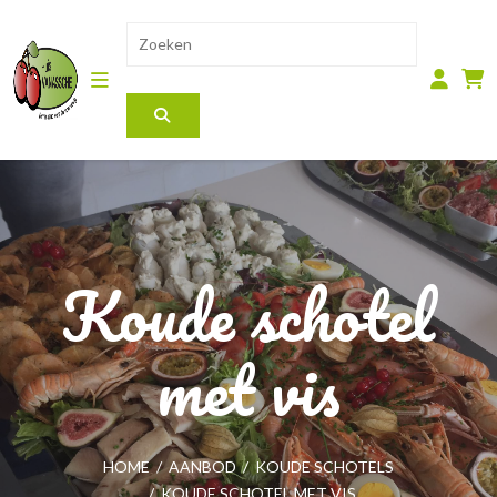
Koude schotel
met vis
HOME
/
AANBOD
/
KOUDE SCHOTELS
/
KOUDE SCHOTEL MET VIS