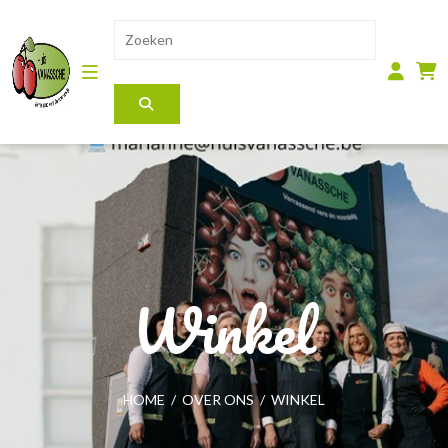
Winkel
HOME
/
OVER ONS
/
WINKEL