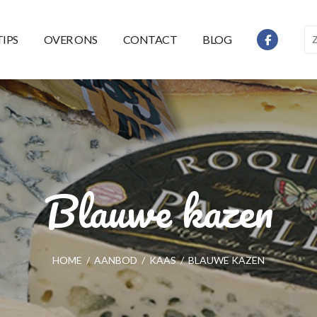
TIPS
OVER ONS
CONTACT
BLOG
Blauwe kazen
HOME
/
AANBOD
/
KAAS
/
BLAUWE KAZEN