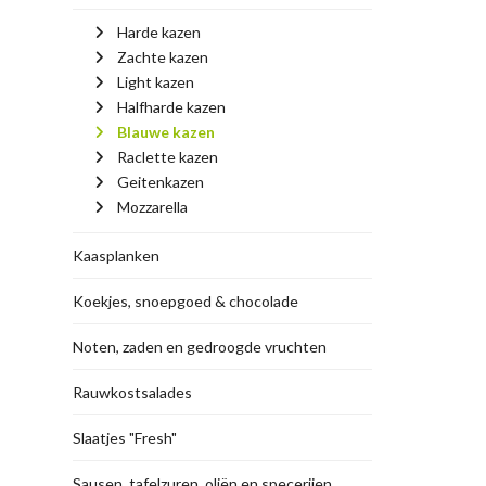
Harde kazen
Zachte kazen
Light kazen
Halfharde kazen
Blauwe kazen
Raclette kazen
Geitenkazen
Mozzarella
Kaasplanken
Koekjes, snoepgoed & chocolade
Noten, zaden en gedroogde vruchten
Rauwkostsalades
Slaatjes "Fresh"
Sausen, tafelzuren, oliën en specerijen