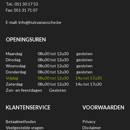
Tel.: 051 30 17 53
Fax: 051 31 71 07
E-mail: info@huisvanassche.be
OPENINGSUREN
Maandag
08u30 tot 12u30
gesloten
Dinsdag
08u30 tot 12u30
gesloten
Woensdag
08u30 tot 12u30
gesloten
Donderdag
08u30 tot 12u30
gesloten
Vrijdag
08u30 tot 12u30
14u tot 17u30
Zaterdag
08u30 tot 12u30
14u tot 17u30
Zon- en feestdagen
Gesloten
KLANTENSERVICE
VOORWAARDEN
Betaalmethodes
Privacy
Veelgestelde vragen
Disclaimer