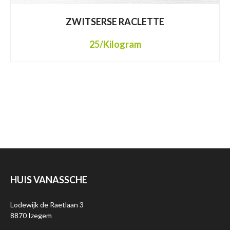
ZWITSERSE RACLETTE
25
/Kilogram
HUIS VANASSCHE
Lodewijk de Raetlaan 3
8870 Izegem