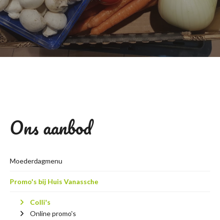
Ons aanbod
Moederdagmenu
Promo's bij Huis Vanassche
Colli's
Online promo's