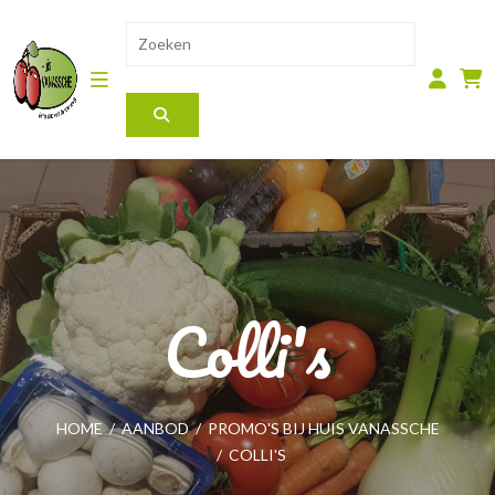
Colli's
HOME
/
AANBOD
/
PROMO'S BIJ HUIS VANASSCHE
/
COLLI'S