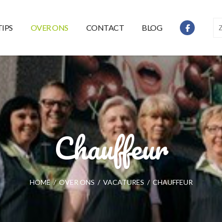
TIPS
OVER ONS
CONTACT
BLOG
Chauffeur
HOME
/
OVER ONS
/
VACATURES
/
CHAUFFEUR