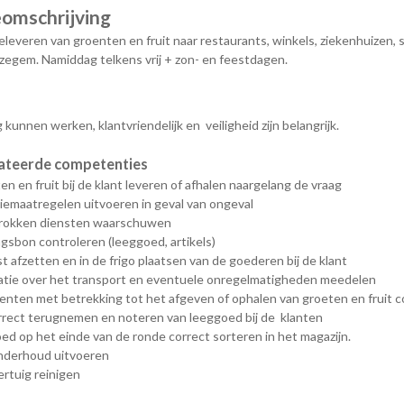
eomschrijving
eleveren van groenten en fruit naar restaurants, winkels, ziekenhuizen, s
zegem. Namiddag telkens vrij + zon- en feestdagen.
 kunnen werken, klantvriendelijk en veiligheid zijn belangrijk.
ateerde competenties
n en fruit bij de klant leveren of afhalen naargelang de vraag
iemaatregelen uitvoeren in geval van ongeval
rokken diensten waarschuwen
gsbon controleren (leeggoed, artikels)
st afzetten en in de frigo plaatsen van de goederen bij de klant
atie over het transport en eventuele onregelmatigheden meedelen
ten met betrekking tot het afgeven of ophalen van groeten en fruit cor
rrect terugnemen en noteren van leeggoed bij de klanten
d op het einde van de ronde correct sorteren in het magazijn.
nderhoud uitvoeren
rtuig reinigen