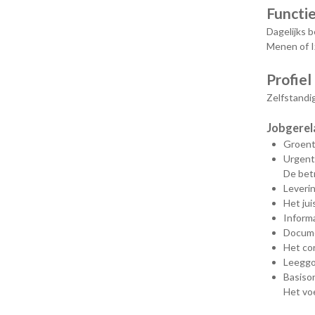
Functi
Dagelijks b
Menen of I
Profiel
Zelfstandig
Jobgerel
Groente
Urgent
De bet
Leverin
Het jui
Inform
Documen
Het co
Leeggoe
Basiso
Het voe