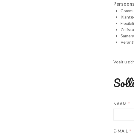
Persoon
Commu
Klantg
Flexibil
Zelfst
Samen
Verant
Voelt u zic
Solli
NAAM
E-MAIL