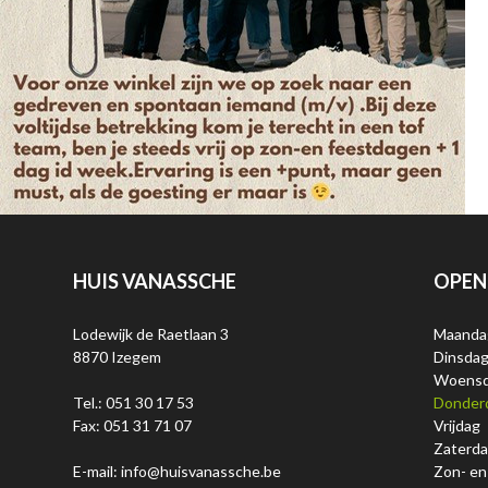
HUIS VANASSCHE
OPEN
Lodewijk de Raetlaan 3
Maanda
8870 Izegem
Dinsda
Woens
Tel.: 051 30 17 53
Donder
Fax: 051 31 71 07
Vrijdag
Zaterd
E-mail: info@huisvanassche.be
Zon- en