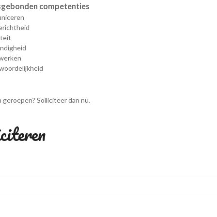
sgebonden competenties
niceren
erichtheid
iteit
andigheid
werken
woordelijkheid
h geroepen? Solliciteer dan nu.
citeren