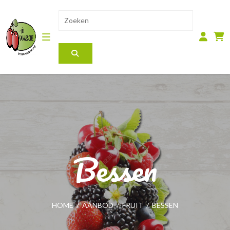
Bessen
HOME
/
AANBOD
/
FRUIT
/
BESSEN