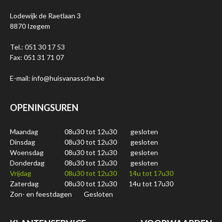
Lodewijk de Raetlaan 3
8870 Izegem
Tel.: 051 30 17 53
Fax: 051 31 71 07
E-mail: info@huisvanassche.be
OPENINGSUREN
Maandag
08u30 tot 12u30
gesloten
Dinsdag
08u30 tot 12u30
gesloten
Woensdag
08u30 tot 12u30
gesloten
Donderdag
08u30 tot 12u30
gesloten
Vrijdag
08u30 tot 12u30
14u tot 17u30
Zaterdag
08u30 tot 12u30
14u tot 17u30
Zon- en feestdagen
Gesloten