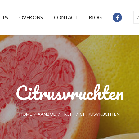
TIPS
OVER ONS
CONTACT
BLOG
Citrusvruchten
HOME
/
AANBOD
/
FRUIT
/
CITRUSVRUCHTEN