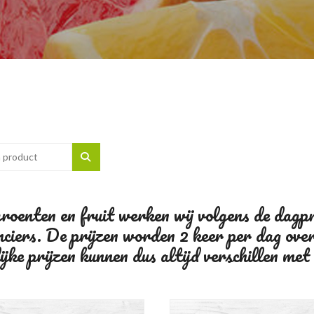
oenten en fruit werken wij volgens de dagprij
nciers. De prijzen worden 2 keer per dag ove
jke prijzen kunnen dus altijd verschillen met