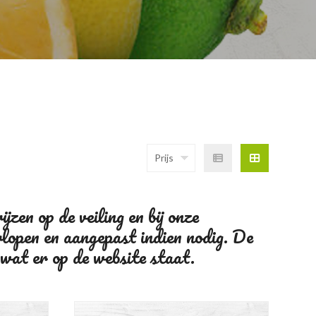
Prijs
zen op de veiling en bij onze
rlopen en aangepast indien nodig. De
 wat er op de website staat.