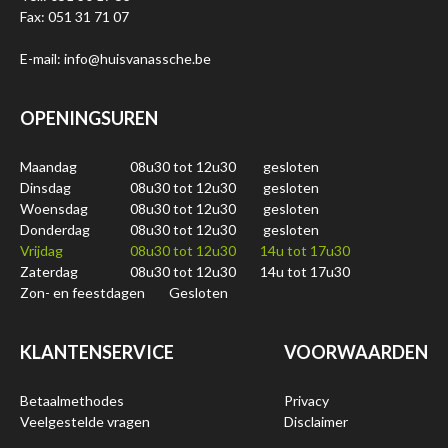
Fax: 051 31 71 07
E-mail: info@huisvanassche.be
OPENINGSUREN
Maandag
08u30 tot 12u30
gesloten
Dinsdag
08u30 tot 12u30
gesloten
Woensdag
08u30 tot 12u30
gesloten
Donderdag
08u30 tot 12u30
gesloten
Vrijdag
08u30 tot 12u30
14u tot 17u30
Zaterdag
08u30 tot 12u30
14u tot 17u30
Zon- en feestdagen
Gesloten
KLANTENSERVICE
VOORWAARDEN
Betaalmethodes
Privacy
Veelgestelde vragen
Disclaimer