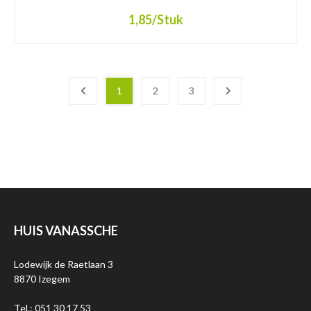
1,85
/Stuk
1
2
3
HUIS VANASSCHE
Lodewijk de Raetlaan 3
8870 Izegem
Tel.: 051 30 17 53