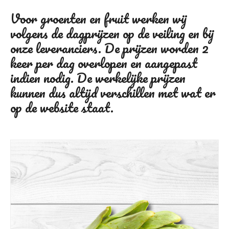
Voor groenten en fruit werken wij
volgens de dagprijzen op de veiling en bij
onze leveranciers. De prijzen worden 2
keer per dag overlopen en aangepast
indien nodig. De werkelijke prijzen
kunnen dus altijd verschillen met wat er
op de website staat.