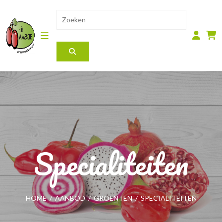
Specialiteiten
HOME
/
AANBOD
/
GROENTEN
/
SPECIALITEITEN